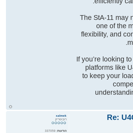
efficiently 
The StA-11 may no
one of the m
flexibility, and c
m
If you’re looking t
platforms like 
to keep your loa
compet
understandi
ח
ל
Re: U4
xalmek
רובוטריק
הודעות:
337059