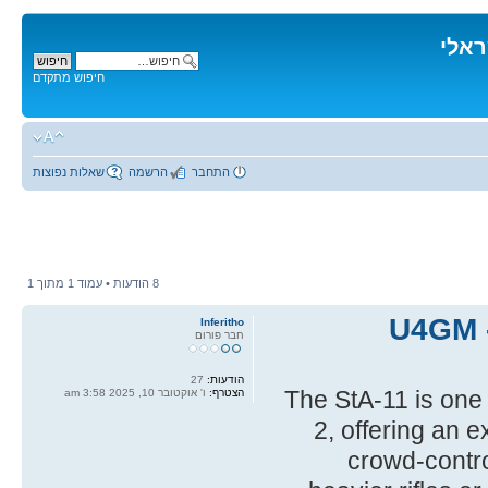
ראלי
חיפוש מתקדם
התחבר
הרשמה
שאלות נפוצות
8 הודעות • עמוד
1
מתוך
1
U4GM -
Inferitho
חבר פורום
הודעות:
27
The StA-11 is one
הצטרף:
ו' אוקטובר 10, 2025 3:58 am
2, offering an e
crowd-control