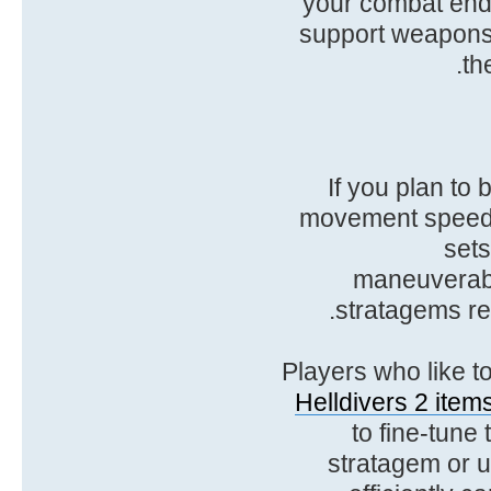
your combat endu
support weapons 
th
If you plan to
movement speed a
sets
maneuverabil
stratagems re
Players who like t
Helldivers 2 items
to fine-tune
stratagem or 