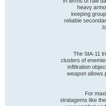
In terms of raw d
heavy armor
keeping group
reliable seconda
l
The StA-11 tr
clusters of enemi
infiltration obj
weapon allows pl
For maxi
stratagems like th