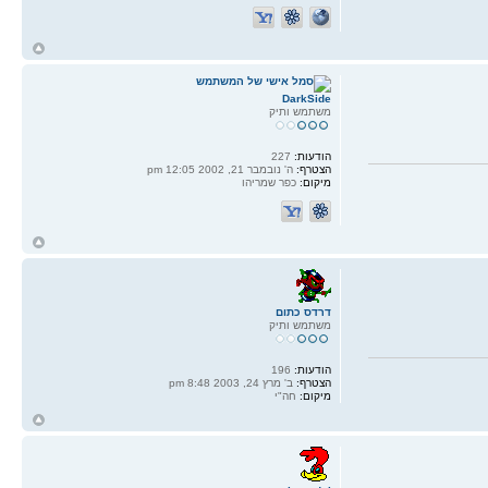
ח
ל
DarkSide
משתמש ותיק
הודעות:
227
הצטרף:
ה' נובמבר 21, 2002 12:05 pm
מיקום:
כפר שמריהו
ח
ל
דרדס כתום
משתמש ותיק
הודעות:
196
הצטרף:
ב' מרץ 24, 2003 8:48 pm
מיקום:
חה"י
ח
ל