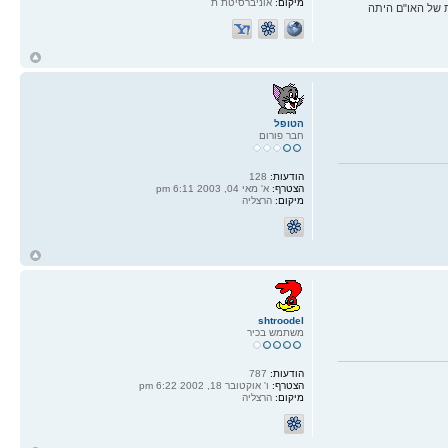
מיקום:
אוניברסיטת ת
 של האו"ם היתה
ח
ל
הטופל
חבר פורום
הודעות:
128
הצטרף:
א' מאי 04, 2003 6:11 pm
מיקום:
הרצליה
ח
ל
shtroodel
משתמש בכיר
הודעות:
787
הצטרף:
ו' אוקטובר 18, 2002 6:22 pm
מיקום:
הרצליה