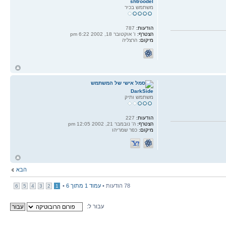
shtroodel
משתמש בכיר
הודעות:
787
הצטרף:
ו' אוקטובר 18, 2002 6:22 pm
מיקום:
הרצליה
ח
ל
DarkSide
משתמש ותיק
הודעות:
227
הצטרף:
ה' נובמבר 21, 2002 12:05 pm
מיקום:
כפר שמריהו
ח
ל
הבא
78 הודעות •
עמוד
1
מתוך
6
•
6
5
4
3
2
1
עבור ל: