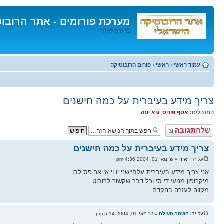
מערכת פורומים - אתר הרובו
בחזרה לאתר
דלג
לתוכן
עמוד ראשי
‹
ראשי
‹
פורום הרובוטיקה
צריך מידע בעיברית על כמה חישנים
המנהלים:
אסף פוניס
,
גיא יונה
פרסם תגובה
צריך מידע בעיברית על כמה חישנים
על ידי
יאיר
» ש' מאי 01, 2004 4:36 pm
אני צריך מידע בעיברית עלחיישני יו וי אי אר פס לבן
מיקרופון מנועי די סי וכל דבר שקשור לרובוט
מקווה לעזרה בהקדם
על ידי
השחר העולה
» ש' מאי 01, 2004 5:14 pm