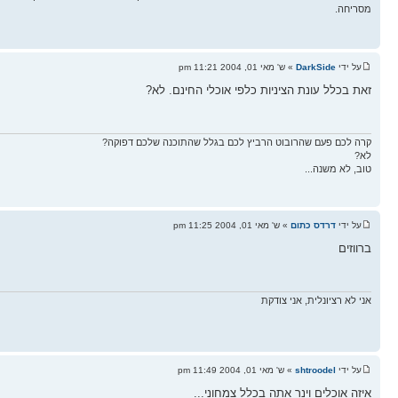
מסריחה.
על ידי
DarkSide
» ש' מאי 01, 2004 11:21 pm
זאת בכלל עונת הציניות כלפי אוכלי החינם. לא?
קרה לכם פעם שהרובוט הרביץ לכם בגלל שהתוכנה שלכם דפוקה?
לא?
טוב, לא משנה...
על ידי
דרדס כתום
» ש' מאי 01, 2004 11:25 pm
ברווזים
אני לא רציונלית, אני צודקת
על ידי
shtroodel
» ש' מאי 01, 2004 11:49 pm
איזה אוכלים וינר אתה בכלל צמחוני...