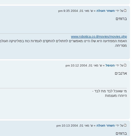
על ידי
השחר העולה
» ש' מאי 01, 2004 9:35 pm
ברווזים
www.robotica.co.il/movies/movies.php
האמת המפתיעה היא שלו היינו מאפשרים לחתולים להתקדם לעמדות כוח בפוליטיקה העולמ
מסריחה.
על ידי
הטופל
» ש' מאי 01, 2004 10:12 pm
ארנבים
מי שאוכל לבד מת לבד -
היזהרו מעצמות
על ידי
השחר העולה
» ש' מאי 01, 2004 10:13 pm
ברווזים