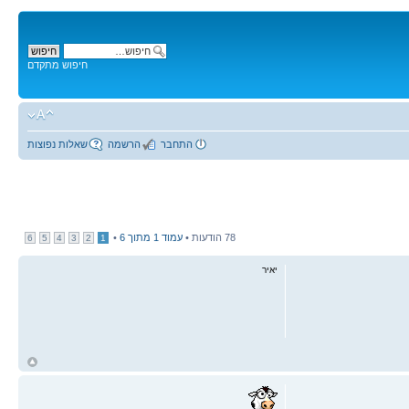
חיפוש מתקדם
התחבר
הרשמה
שאלות נפוצות
78 הודעות •
עמוד
1
מתוך
6
•
6
5
4
3
2
1
יאיר
ח
ל