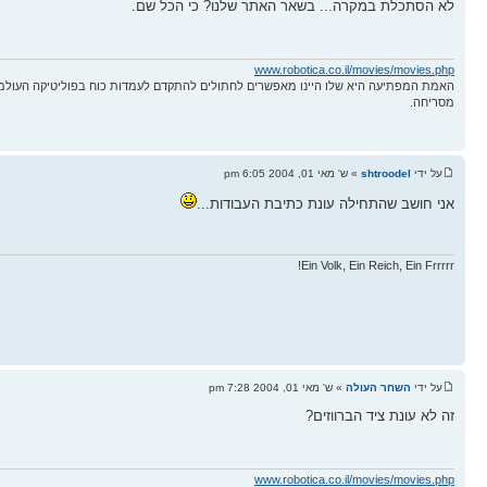
לא הסתכלת במקרה... בשאר האתר שלנו? כי הכל שם.
www.robotica.co.il/movies/movies.php
האמת המפתיעה היא שלו היינו מאפשרים לחתולים להתקדם לעמדות כוח בפוליטיקה העולמ
מסריחה.
על ידי
shtroodel
» ש' מאי 01, 2004 6:05 pm
אני חושב שהתחילה עונת כתיבת העבודות...
Ein Volk, Ein Reich, Ein Frrrrr!
על ידי
השחר העולה
» ש' מאי 01, 2004 7:28 pm
זה לא עונת ציד הברווזים?
www.robotica.co.il/movies/movies.php