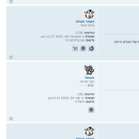
ח
ל
השחר העולה
כותב הטור
הודעות:
1739
הצטרף:
ג' אוקטובר 08, 2002 11:27 pm
מיקום:
אוניברסיטת ת
 של האו"ם היתה
ח
ל
הטופל
חבר פורום
הודעות:
128
הצטרף:
א' מאי 04, 2003 6:11 pm
מיקום:
הרצליה
ח
ל
השחר העולה