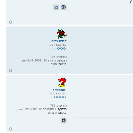
?
ח
ל
דרדס כתום
משתמש ותיק
הודעות:
196
הצטרף:
ב' מרץ 24, 2003 8:48 pm
מיקום:
חה"י
ח
ל
shtroodel
משתמש בכיר
הודעות:
787
הצטרף:
ו' אוקטובר 18, 2002 6:22 pm
מיקום:
הרצליה
ח
ל