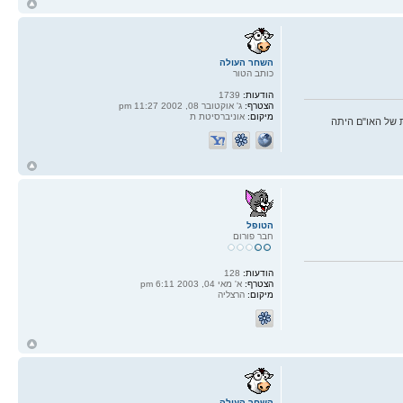
ח
ל
השחר העולה
כותב הטור
הודעות:
1739
הצטרף:
ג' אוקטובר 08, 2002 11:27 pm
מיקום:
אוניברסיטת ת
 של האו"ם היתה
ח
ל
הטופל
חבר פורום
הודעות:
128
הצטרף:
א' מאי 04, 2003 6:11 pm
מיקום:
הרצליה
ח
ל
השחר העולה