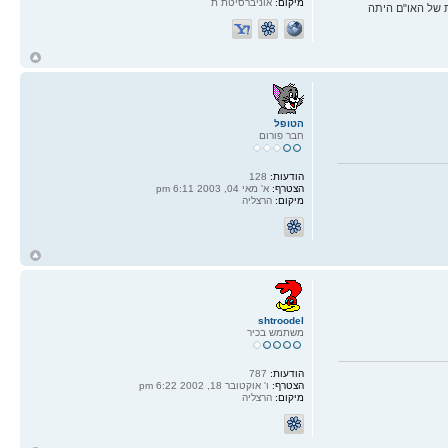
מיקום:
אוניברסיטת ת
 של האו"ם היתה
ח
ל
הטופל
חבר פורום
הודעות:
128
הצטרף:
א' מאי 04, 2003 6:11 pm
מיקום:
הרצליה
ח
ל
shtroodel
משתמש בכיר
הודעות:
787
הצטרף:
ו' אוקטובר 18, 2002 6:22 pm
מיקום:
הרצליה