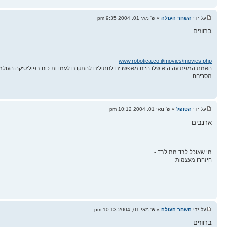
על ידי
השחר העולה
» ש' מאי 01, 2004 9:35 pm
ברווזים
www.robotica.co.il/movies/movies.php
האמת המפתיעה היא שלו היינו מאפשרים לחתולים להתקדם לעמדות כוח בפוליטיקה העולמ
מסריחה.
על ידי
הטופל
» ש' מאי 01, 2004 10:12 pm
ארנבים
מי שאוכל לבד מת לבד -
היזהרו מעצמות
על ידי
השחר העולה
» ש' מאי 01, 2004 10:13 pm
ברווזים