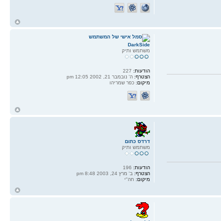
ח
ל
DarkSide
משתמש ותיק
הודעות:
227
הצטרף:
ה' נובמבר 21, 2002 12:05 pm
מיקום:
כפר שמריהו
ח
ל
דרדס כתום
משתמש ותיק
הודעות:
196
הצטרף:
ב' מרץ 24, 2003 8:48 pm
מיקום:
חה"י
ח
ל