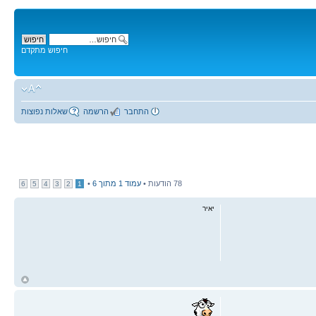
חיפוש מתקדם
התחבר
הרשמה
שאלות נפוצות
78 הודעות •
עמוד
1
מתוך
6
•
6
5
4
3
2
1
יאיר
ח
ל