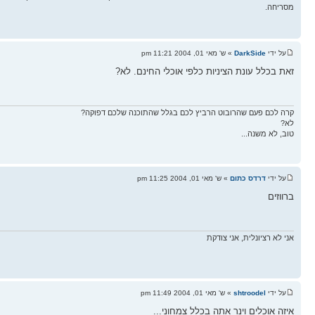
מסריחה.
על ידי
DarkSide
» ש' מאי 01, 2004 11:21 pm
זאת בכלל עונת הציניות כלפי אוכלי החינם. לא?
קרה לכם פעם שהרובוט הרביץ לכם בגלל שהתוכנה שלכם דפוקה?
לא?
טוב, לא משנה...
על ידי
דרדס כתום
» ש' מאי 01, 2004 11:25 pm
ברווזים
אני לא רציונלית, אני צודקת
על ידי
shtroodel
» ש' מאי 01, 2004 11:49 pm
איזה אוכלים וינר אתה בכלל צמחוני...