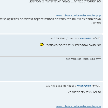
לא הסתכלת במקרה... בשאר האתר שלנו? כי הכל שם.
www.robotica.co.il/movies/movies.php
האמת המפתיעה היא שלו היינו מאפשרים לחתולים להתקדם לעמדות כוח בפוליטיקה העולמ
מסריחה.
על ידי
shtroodel
» ש' מאי 01, 2004 6:05 pm
אני חושב שהתחילה עונת כתיבת העבודות...
Ein Volk, Ein Reich, Ein Frrrrr!
על ידי
השחר העולה
» ש' מאי 01, 2004 7:28 pm
זה לא עונת ציד הברווזים?
www.robotica.co.il/movies/movies.php