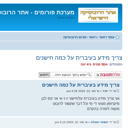
מערכת פורומים - אתר הרובו
בחזרה לאתר
דלג
לתוכן
עמוד ראשי
‹
ראשי
‹
פורום הרובוטיקה
צריך מידע בעיברית על כמה חישנים
המנהלים:
אסף פוניס
,
גיא יונה
פרסם תגובה
צריך מידע בעיברית על כמה חישנים
על ידי
יאיר
» ש' מאי 01, 2004 4:36 pm
אני צריך מידע בעיברית עלחיישני יו וי אי אר פס לבן
מיקרופון מנועי די סי וכל דבר שקשור לרובוט
מקווה לעזרה בהקדם
על ידי
השחר העולה
» ש' מאי 01, 2004 5:14 pm