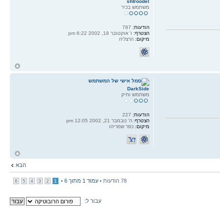
shtroodel
משתמש בכיר
הודעות:
787
הצטרף:
ו' אוקטובר 18, 2002 6:22 pm
מיקום:
הרצליה
ח
ל
DarkSide
משתמש ותיק
הודעות:
227
הצטרף:
ה' נובמבר 21, 2002 12:05 pm
מיקום:
כפר שמריהו
ח
ל
הבא
78 הודעות •
עמוד
1
מתוך
6
•
6
5
4
3
2
1
עבור ל: