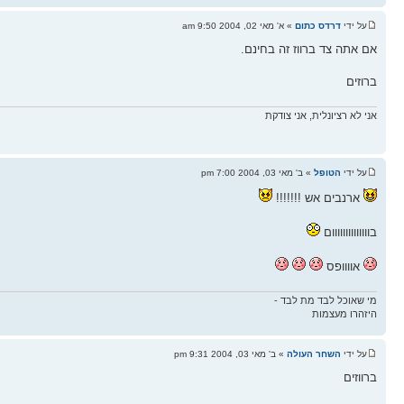
על ידי
דרדס כתום
» א' מאי 02, 2004 9:50 am
אם אתה צד ברווז זה בחינם.
ברוזים
אני לא רציונלית, אני צודקת
על ידי
הטופל
» ב' מאי 03, 2004 7:00 pm
ארנבים אש !!!!!!!
בוווווווווווווום
אוווופס
מי שאוכל לבד מת לבד -
היזהרו מעצמות
על ידי
השחר העולה
» ב' מאי 03, 2004 9:31 pm
ברווזים