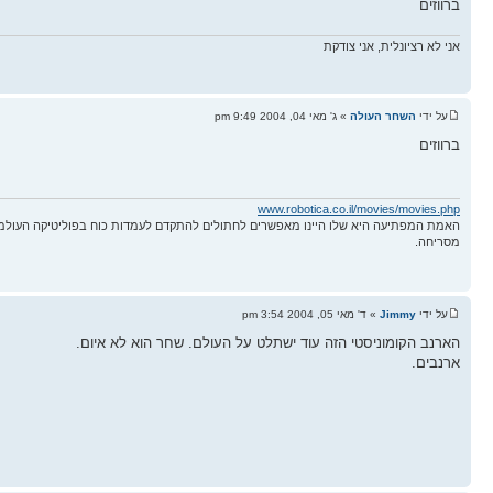
ברווזים
אני לא רציונלית, אני צודקת
על ידי
השחר העולה
» ג' מאי 04, 2004 9:49 pm
ברווזים
www.robotica.co.il/movies/movies.php
האמת המפתיעה היא שלו היינו מאפשרים לחתולים להתקדם לעמדות כוח בפוליטיקה העולמ
מסריחה.
על ידי
Jimmy
» ד' מאי 05, 2004 3:54 pm
הארנב הקומוניסטי הזה עוד ישתלט על העולם. שחר הוא לא איום.
ארנבים.