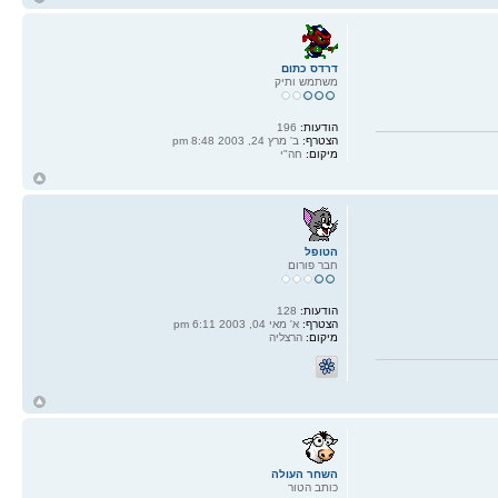
ל
דרדס כתום
משתמש ותיק
הודעות:
196
הצטרף:
ב' מרץ 24, 2003 8:48 pm
מיקום:
חה"י
ח
ל
הטופל
חבר פורום
הודעות:
128
הצטרף:
א' מאי 04, 2003 6:11 pm
מיקום:
הרצליה
ח
ל
השחר העולה
כותב הטור