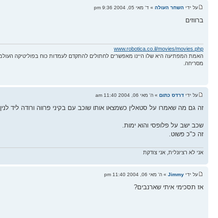
על ידי
השחר העולה
» ד' מאי 05, 2004 9:36 pm
ברווזים
www.robotica.co.il/movies/movies.php
האמת המפתיעה היא שלו היינו מאפשרים לחתולים להתקדם לעמדות כוח בפוליטיקה העולמ
מסריחה.
על ידי
דרדס כתום
» ה' מאי 06, 2004 11:40 am
זה גם מה שאמרו על סטאלין כשמצאו אותו שוכב עם בקיני פרווה ורודה ליד לנין
שכב ישב על פלופסי והוא ימות.
זה כ"כ פשוט.
אני לא רציונלית, אני צודקת
על ידי
Jimmy
» ה' מאי 06, 2004 11:40 pm
אז תסכימי איתי שארנבים?