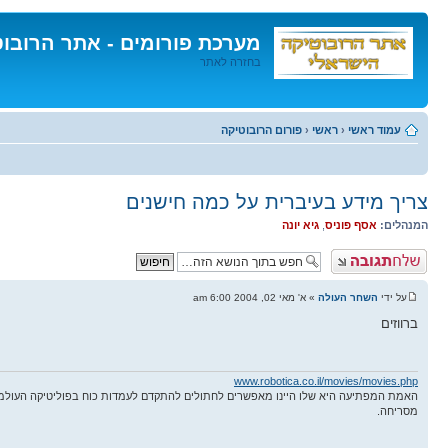
מערכת פורומים - אתר הרובו
בחזרה לאתר
דלג
לתוכן
עמוד ראשי
‹
ראשי
‹
פורום הרובוטיקה
צריך מידע בעיברית על כמה חישנים
המנהלים:
אסף פוניס
,
גיא יונה
פרסם תגובה
על ידי
השחר העולה
» א' מאי 02, 2004 6:00 am
ברווזים
www.robotica.co.il/movies/movies.php
האמת המפתיעה היא שלו היינו מאפשרים לחתולים להתקדם לעמדות כוח בפוליטיקה העולמ
מסריחה.