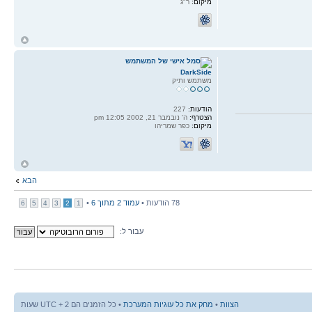
מיקום:
ר"ג
ח
ל
DarkSide
משתמש ותיק
הודעות:
227
הצטרף:
ה' נובמבר 21, 2002 12:05 pm
מיקום:
כפר שמריהו
ח
ל
הבא
78 הודעות •
עמוד
2
מתוך
6
•
6
5
4
3
2
1
עבור ל:
הצוות
•
מחק את כל עוגיות המערכת
• כל הזמנים הם UTC + 2 שעות