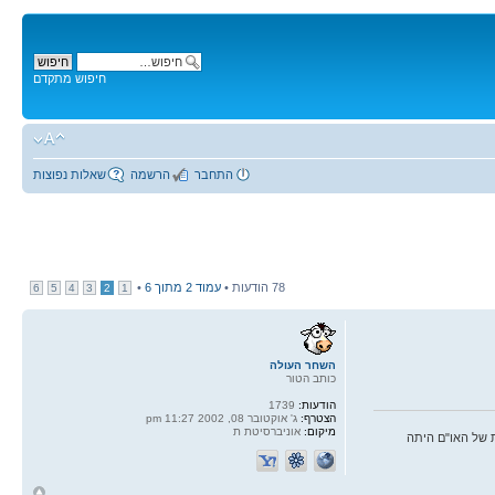
חיפוש מתקדם
התחבר
הרשמה
שאלות נפוצות
78 הודעות •
עמוד
2
מתוך
6
•
6
5
4
3
2
1
השחר העולה
כותב הטור
הודעות:
1739
הצטרף:
ג' אוקטובר 08, 2002 11:27 pm
מיקום:
אוניברסיטת ת
 של האו"ם היתה
ח