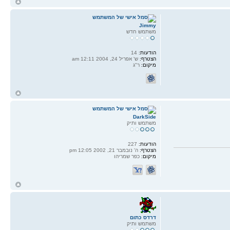
ח
ל
Jimmy
משתמש חדש
הודעות:
14
הצטרף:
ש' אפריל 24, 2004 12:11 am
מיקום:
ר"ג
ח
ל
DarkSide
משתמש ותיק
הודעות:
227
הצטרף:
ה' נובמבר 21, 2002 12:05 pm
מיקום:
כפר שמריהו
ח
ל
דרדס כתום
משתמש ותיק