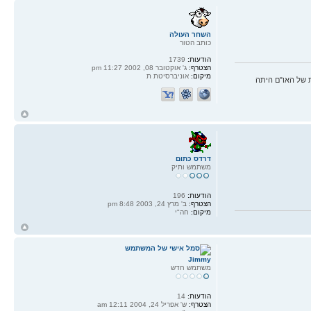
השחר העולה
כותב הטור
הודעות:
1739
הצטרף:
ג' אוקטובר 08, 2002 11:27 pm
מיקום:
אוניברסיטת ת
 של האו"ם היתה
ח
ל
דרדס כתום
משתמש ותיק
הודעות:
196
הצטרף:
ב' מרץ 24, 2003 8:48 pm
מיקום:
חה"י
ח
ל
Jimmy
משתמש חדש
הודעות:
14
הצטרף:
ש' אפריל 24, 2004 12:11 am