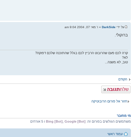
על ידי
DarkSide
» ו' מאי 07, 2004 9:04 am
ברוקולי.
קרה לכם פעם שהרובוט הרביץ לכם בגלל שהתוכנה שלכם דפוקה?
לא?
טוב, לא משנה...
הקודם
פרסם תגובה
חזור אל פורום הרובוטיקה
מי מחובר
משתמשים הגולשים בפורום זה:
Google [Bot]
,
Bing [Bot]
ו 5 אורחים
עמוד ראשי