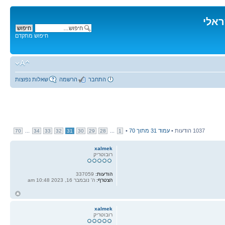
ראלי
חיפוש מתקדם
התחבר
הרשמה
שאלות נפוצות
1037 הודעות •
עמוד
31
מתוך
70
•
...
...
70
34
33
32
31
30
29
28
1
xalmek
רובוטריק
הודעות:
337059
הצטרף:
ה' נובמבר 16, 2023 10:48 am
ח
ל
xalmek
רובוטריק