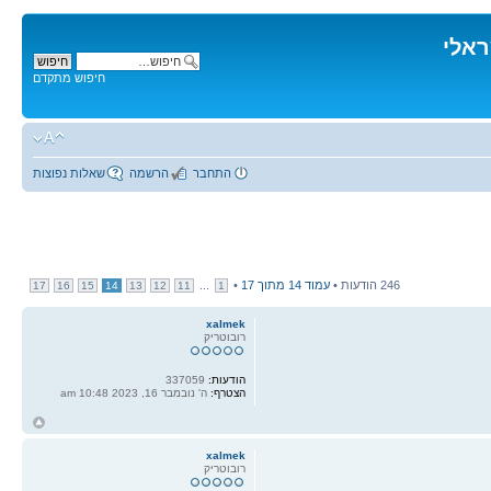
ראלי
חיפוש מתקדם
התחבר
הרשמה
שאלות נפוצות
246 הודעות •
עמוד
14
מתוך
17
•
...
17
16
15
14
13
12
11
1
xalmek
רובוטריק
הודעות:
337059
הצטרף:
ה' נובמבר 16, 2023 10:48 am
ח
ל
xalmek
רובוטריק