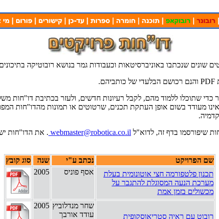
ים שונים שנכתבו באוניברסיטאות וכעבודות גמר בנושא רובוטיקה בתיכונים.
ם.
כדי שתוכלו ללמוד מהם, לקבל רעיונות חדשים, ולעזר בכתיבת דו"חות משל
נו מעודד בשום אופן העתקת תכנים, שרטוטים או תמונות מהדו"חות המפו
קדמיה.
ות שיפורסמו בדף זה, לדוא"ל
webmaster@robotica.co.il
שם הפרויקט
נכתב ע"י
שנה
סוג קובץ
אסף פוניס
2005
תכנון פלטפורמה חצי אוטונומית בעלת
מערכת הנעה המסוגלת להתגבר על
מכשולים בזמן אמת
שחר מנדלוביץ
2005
עודד אורבך
רובוט עם ראיה סטריאוסקופית