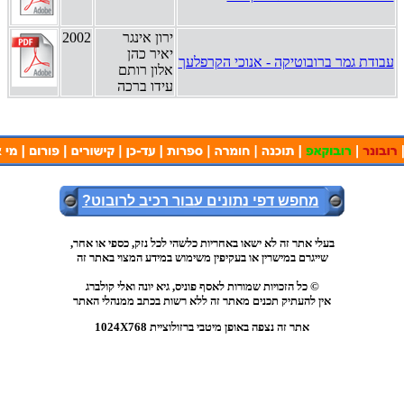
ירון אינגר
2002
יאיר כהן
עבודת גמר ברובוטיקה - אנוכי הקרפלעך
אלון רותם
עידו ברכה
מחפש דפי נתונים עבור רכיב לרובוט?
,בעלי אתר זה לא ישאו באחריות כלשהי לכל נזק, כספי או אחר
שייגרם במישרין או בעקיפין משימוש במידע המצוי באתר זה
כל הזכויות שמורות לאסף פוניס, גיא יונה ואלי קולברג ©
אין להעתיק תכנים מאתר זה ללא רשות בכתב ממנהלי האתר
אתר זה נצפה באופן מיטבי ברזולוציית 1024X768